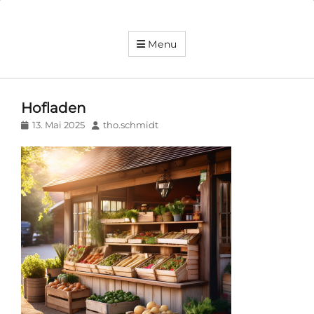
Mühle
Menu
Hainbücht
Futter-
und
Düngemittel
Hofladen
Posted
Author
13. Mai 2025
tho.schmidt
on