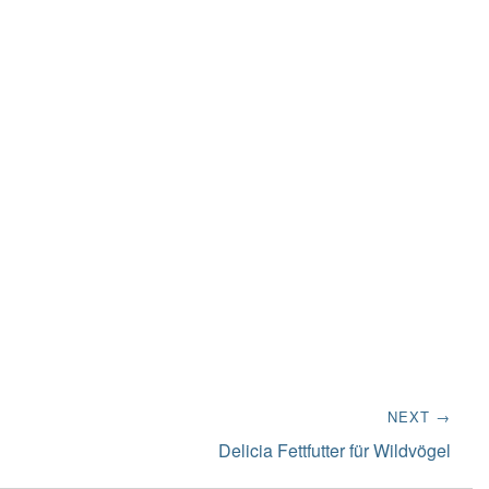
NEXT →
Next
Delicia Fettfutter für Wildvögel
post: