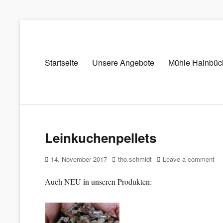
Primary
Startseite
Unsere Angebote
Mühle Hainbüc
Mühle
menu
Hainbücht
Futter-
und
Düngemittel
Leinkuchenpellets
Posted
Author
14. November 2017
tho.schmidt
Leave a comment
on
Auch NEU in unseren Produkten: