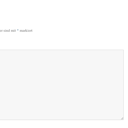
er sind mit
*
markiert