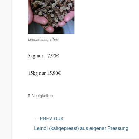
Leinkuchenpellets
5kg nur 7,90€
15kg nur 15,90€
Categories
Neuigkeiten
Beitragsnavigation
← PREVIOUS
Previous
Leinöl (kaltgepresst) aus eigener Pressung
post: