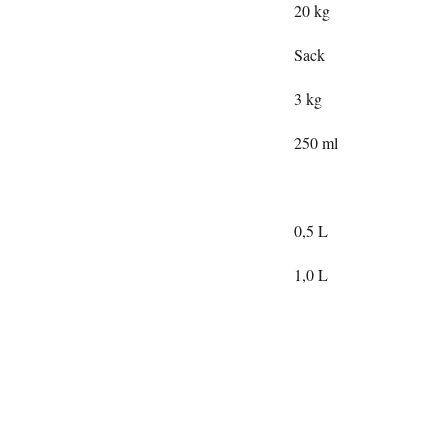
20 kg
Sack
3 kg
250 ml
0,5 L
1,0 L