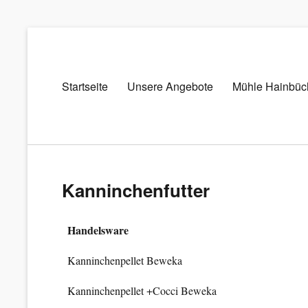
Primary
Startseite
Unsere Angebote
Mühle Hainbüc
Mühle
menu
Hainbücht
Futter-
und
Düngemittel
Kanninchenfutter
Handelsware
Kanninchenpellet Beweka
Kanninchenpellet +Cocci Beweka