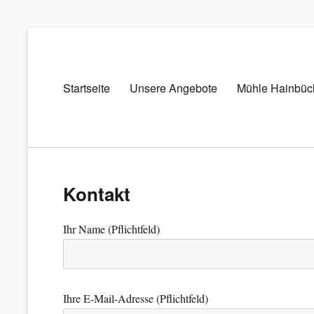
Primary
Startseite
Unsere Angebote
Mühle Hainbüc
Mühle
menu
Hainbücht
Futter-
und
Düngemittel
Kontakt
Ihr Name (Pflichtfeld)
Ihre E-Mail-Adresse (Pflichtfeld)