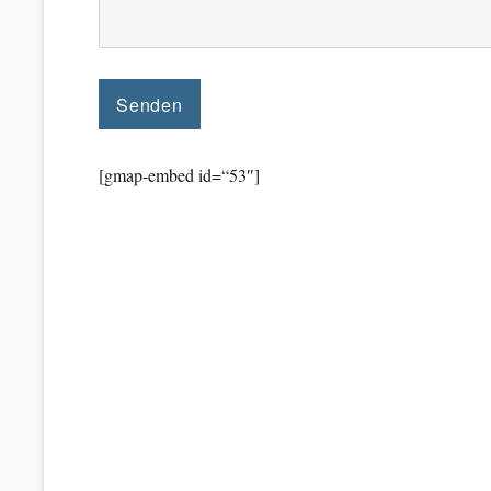
[gmap-embed id=“53″]